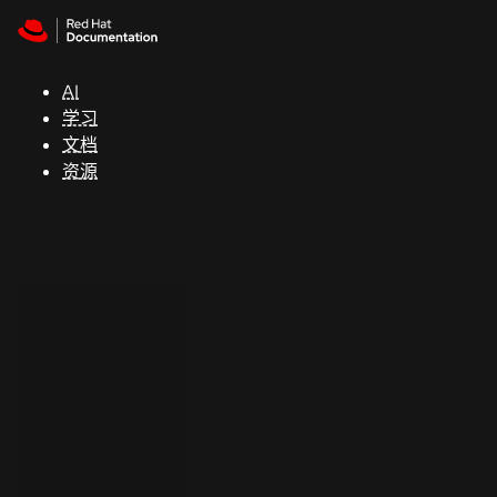
Skip to navigation
Skip to content
支
持
AI
学习
控制台
文档
（Console）
资源
开
发
人
员
开
始
试
用
联