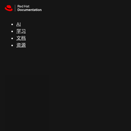
Skip to navigation
Skip to content
支
持
AI
学习
控制台
文档
（Console）
资源
开
发
人
员
开
始
试
用
联