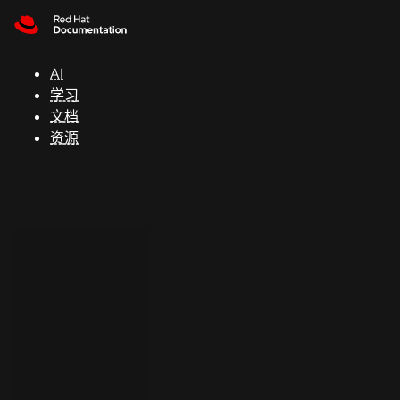
Skip to navigation
Skip to content
支
持
AI
学习
控制台
文档
（Console）
资源
开
发
人
员
开
始
试
用
联