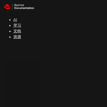
Skip to navigation
Skip to content
支
持
AI
学习
控制台
文档
（Console）
资源
开
发
人
员
开
始
试
用
联