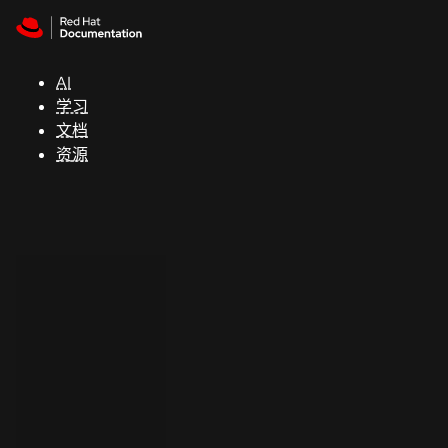
Skip to navigation
Skip to content
支
持
AI
学习
控制台
文档
（Console）
资源
开
发
人
员
开
始
试
用
联