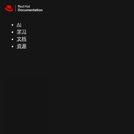
Skip to navigation
Skip to content
支
持
AI
学习
控制台
文档
（Console）
资源
开
发
人
员
开
始
试
用
联