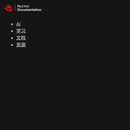
Skip to navigation
Skip to content
支
持
AI
学习
控制台
文档
（Console）
资源
开
发
人
员
开
始
试
用
联