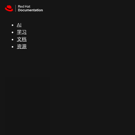
Skip to navigation
Skip to content
支
持
AI
学习
控制台
文档
（Console）
资源
开
发
人
员
开
始
试
用
联