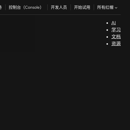
所有红帽
持
控制台（Console）
开发人员
开始试用
AI
支
学习
持
文档
资源
（
开
发
人
员
开
始
试
用