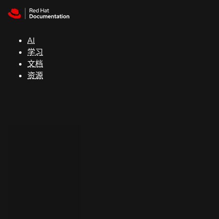
Skip to navigation
Skip to content
支
持
AI
学习
控制台
文档
（Console）
资源
开
发
人
员
开
始
试
用
联