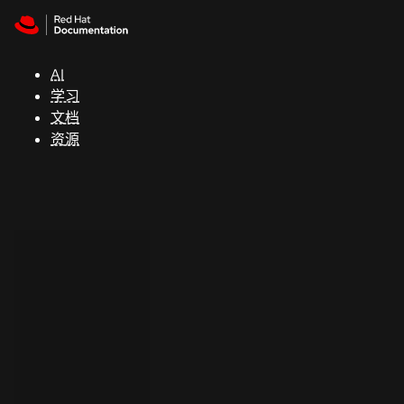
Skip to navigation
Skip to content
支
持
AI
学习
控制台
文档
（Console）
资源
开
发
人
员
开
始
试
用
联