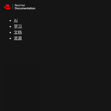
Skip to navigation
Skip to content
支
持
AI
学习
控制台
文档
（Console）
资源
开
发
人
员
开
始
试
用
联