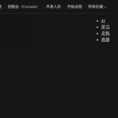
所有红帽
持
控制台（Console）
开发人员
开始试用
AI
支
学习
持
文档
资源
（
开
发
人
员
开
始
试
用