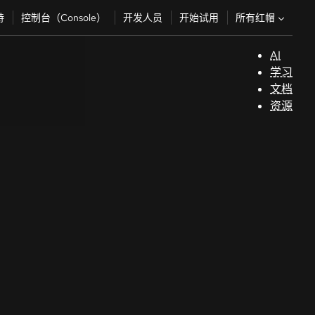
所有红帽
持
控制台（Console）
开发人员
开始试用
AI
支
学习
持
文档
资源
（
开
发
人
员
开
始
试
用