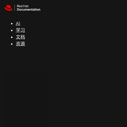
Skip to navigation
Skip to content
支
持
AI
学习
控制台
文档
（Console）
资源
开
发
人
员
开
始
试
用
联