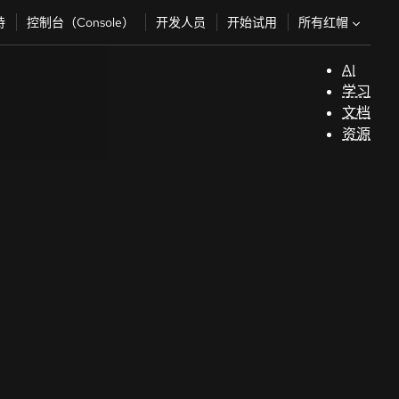
所有红帽
持
控制台（Console）
开发人员
开始试用
AI
支
学习
持
文档
资源
（
开
发
人
员
开
始
试
用