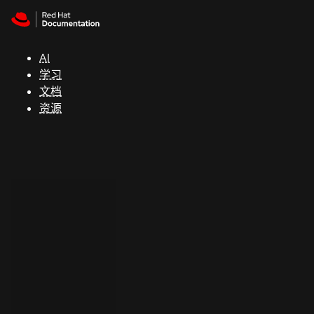
Skip to navigation
Skip to content
支
持
AI
学习
控制台
文档
（Console）
资源
开
发
人
员
开
始
试
用
联