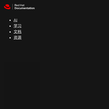
Skip to navigation
Skip to content
支
持
AI
学习
控制台
文档
（Console）
资源
开
发
人
员
开
始
试
用
联