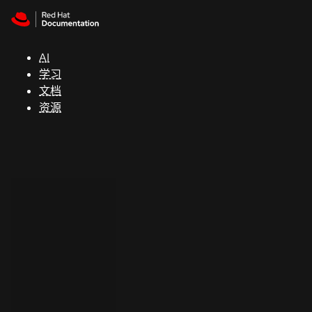
Skip to navigation
Skip to content
支
持
AI
学习
控制台
文档
（Console）
资源
开
发
人
员
开
始
试
用
联