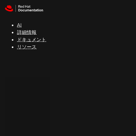
Skip to navigation
Skip to content
サ
ポ
ー
AI
ト
詳細情報
ドキュメント
リソース
コ
ン
ソ
ー
ル
開
発
者
ト
ラ