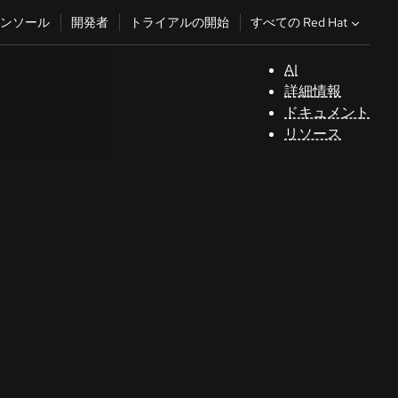
すべての Red Hat
ンソール
開発者
トライアルの開始
AI
サ
詳細情報
ポ
ドキュメント
ー
リソース
ト
コ
ン
ソ
ー
ル
開
発
者