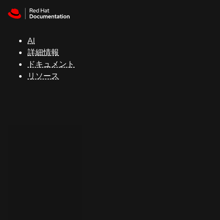
Skip to navigation
Skip to content
サ
ポ
ー
AI
ト
詳細情報
ドキュメント
リソース
コ
ン
ソ
ー
ル
開
発
者
ト
ラ