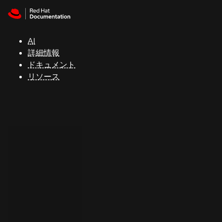
Skip to navigation
Skip to content
サ
ポ
ー
AI
ト
詳細情報
ドキュメント
リソース
コ
ン
ソ
ー
ル
開
発
者
ト
ラ