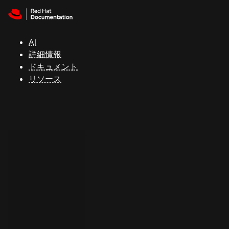
Skip to navigation
Skip to content
サ
ポ
ー
AI
ト
詳細情報
ドキュメント
リソース
コ
ン
ソ
ー
ル
開
発
者
ト
ラ