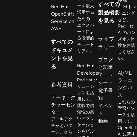
すべての
イ
ーを最大
Red Hat
LLM トレ
ア
製品概要
活用する
ーニング
OpenShift
ための、
ル
など、
を見る
Service on
エクスパ
Red Hat
の
AWS
ートによ
AI のハン
開
る段階的
ライブ
ズオン体
すべての
始
チュート
験をお試
ラリー
ドキュメ
リアル。
しくださ
ントを見
お
い。
ブログ
Red Hat
問
る
と記事
Developer
AI/ML
い
チート
Red Hat ソ
ラーニ
合
シート
参考資料
リューシ
ングパ
わ
言
電子書
ョンを活
語
ス
せ
アーキテク
籍
用して、
の
これらの
チャーセン
イベン
柔軟で信
選
学習リソ
ター
頼性の高
ト
択
ースを活
いアプリ
アーキテク
動画
用して、
ケーショ
チャとパタ
OpenShif
ンをビル
ーン、さら
AI に関す