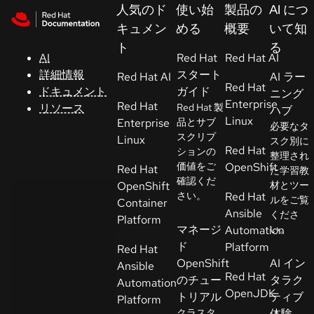
Skip to navigation
Skip to content
人気のド
使い始
製品の
AI につ
サ
キュメン
める
概要
いて知
ポ
ト
る
ー
AI
Red Hat
Red Hat AI
ト
詳細情報
スタート
Red Hat AI
AI ラー
Red Hat
ドキュメント
ガイド
ニング
Enterprise
Red Hat
リソース
Red Hat 製
ハブ
コ
Linux
Enterprise
品とサブ
必要なタ
ン
スクリプ
Linux
スク別に
ソ
Red Hat
ションの
整理され
ー
価値をご
OpenShift
Red Hat
た学習教
ル
確認くだ
OpenShift
材とツー
さい。
Red Hat
ルをご覧
Container
Ansible
くださ
開
Platform
マネージ
Automation
い。
発
ド
Platform
Red Hat
者
OpenShift
AI イン
Ansible
Red Hat
のチュー
タラク
Automation
ト
OpenJDK
トリアル
ティブ
Platform
ラ
クラスタ
体験