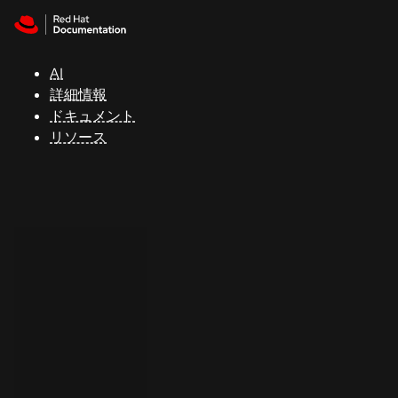
Skip to navigation
Skip to content
サ
ポ
ー
AI
ト
詳細情報
ドキュメント
リソース
コ
ン
ソ
ー
ル
開
発
者
ト
ラ