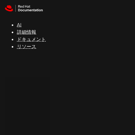
Skip to navigation
Skip to content
サ
ポ
ー
AI
ト
詳細情報
ドキュメント
リソース
コ
ン
ソ
ー
ル
開
発
者
ト
ラ