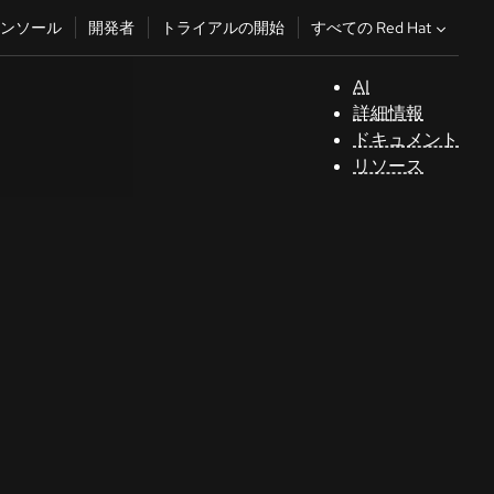
すべての Red Hat
ンソール
開発者
トライアルの開始
AI
サ
詳細情報
ポ
ドキュメント
ー
リソース
ト
コ
ン
ソ
ー
ル
開
発
者