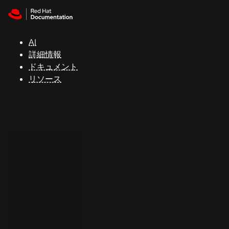
Skip to navigation
Skip to content
サ
ポ
ー
AI
ト
詳細情報
ドキュメント
リソース
コ
ン
ソ
ー
ル
開
発
者
ト
ラ