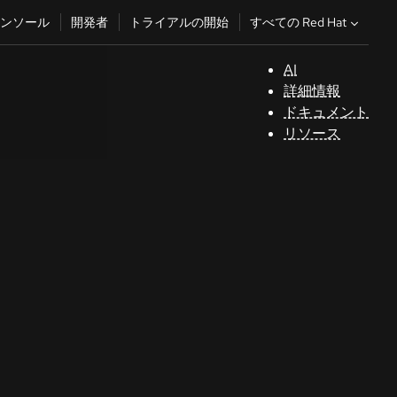
すべての Red Hat
ンソール
開発者
トライアルの開始
AI
サ
詳細情報
ポ
ドキュメント
ー
リソース
ト
コ
ン
ソ
ー
ル
開
発
者