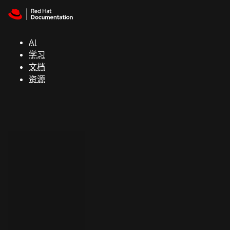
Skip to navigation
Skip to content
支
持
AI
学习
控制台
文档
（Console）
资源
开
发
人
员
开
始
试
用
联