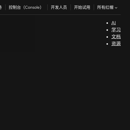
所有红帽
持
控制台（Console）
开发人员
开始试用
AI
支
学习
持
文档
资源
（
开
发
人
员
开
始
试
用