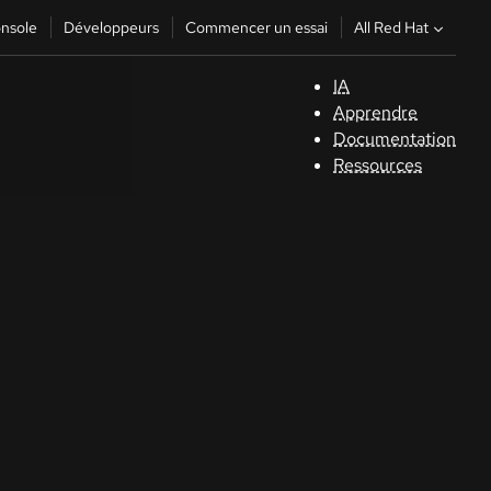
All Red Hat
nsole
Développeurs
Commencer un essai
IA
S
Apprendre
Documentation
C
Ressources
D
C
C
Séle
la la