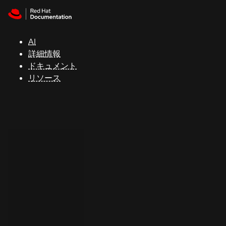
Skip to navigation
Skip to content
サ
ポ
ー
AI
ト
詳細情報
ドキュメント
リソース
コ
ン
ソ
ー
ル
開
発
者
ト
ラ