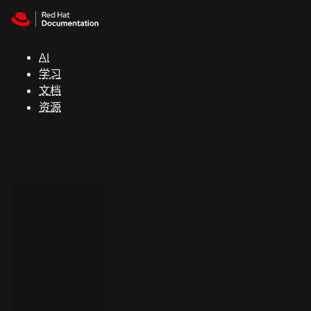
Skip to navigation
Skip to content
支
持
AI
学习
控制台
文档
（Console）
资源
开
发
人
员
开
始
试
用
联