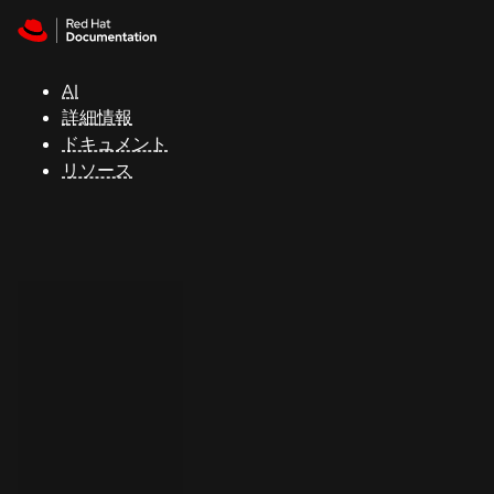
Skip to navigation
Skip to content
サ
ポ
ー
AI
ト
詳細情報
ドキュメント
リソース
コ
ン
ソ
ー
ル
開
発
者
ト
ラ