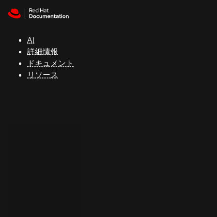
Skip to navigation
Skip to content
サ
ポ
ー
AI
ト
詳細情報
ドキュメント
リソース
コ
ン
ソ
ー
ル
開
発
者
ト
ラ