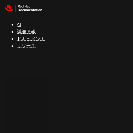
Skip to navigation
Skip to content
サ
ポ
ー
AI
ト
詳細情報
ドキュメント
リソース
コ
ン
ソ
ー
ル
開
発
者
ト
ラ