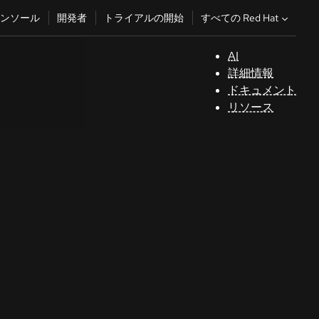
すべての Red Hat
ンソール
開発者
トライアルの開始
AI
サ
詳細情報
ポ
ドキュメント
ー
リソース
ト
コ
ン
ソ
ー
ル
開
発
者