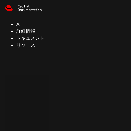
Skip to navigation
Skip to content
サ
ポ
ー
AI
ト
詳細情報
ドキュメント
リソース
コ
ン
ソ
ー
ル
開
発
者
ト
ラ