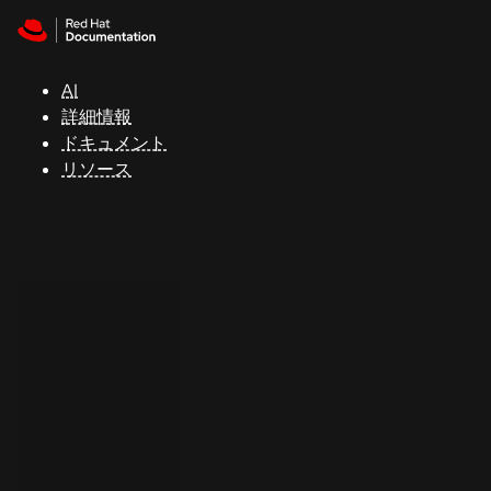
Skip to navigation
Skip to content
サ
ポ
ー
AI
ト
詳細情報
ドキュメント
リソース
コ
ン
ソ
ー
ル
開
発
者
ト
ラ