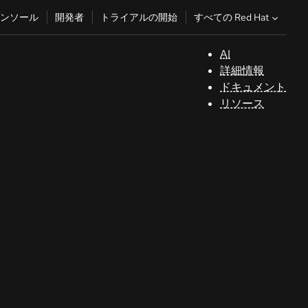
すべての Red Hat
ンソール
開発者
トライアルの開始
AI
サ
詳細情報
ポ
ドキュメント
ー
リソース
ト
コ
ン
ソ
ー
ル
開
発
者