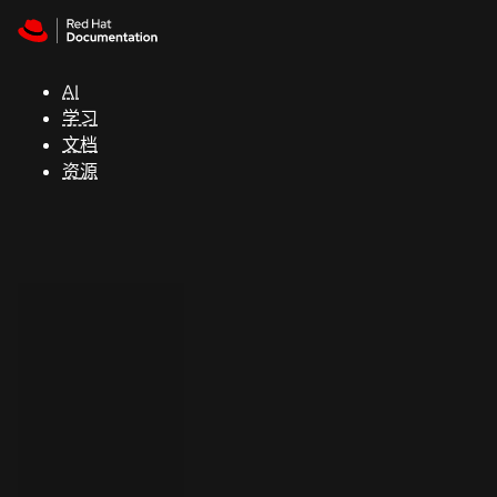
Skip to navigation
Skip to content
支
持
AI
学习
控制台
文档
（Console）
资源
开
发
人
员
开
始
试
用
联