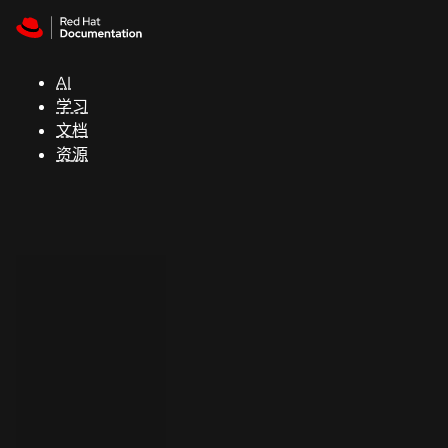
Skip to navigation
Skip to content
支
持
AI
学习
控制台
文档
（Console）
资源
开
发
人
员
开
始
试
用
联