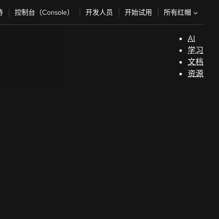
所有红帽
持
控制台（Console）
开发人员
开始试用
AI
支
学习
持
文档
资源
（
开
发
人
员
开
始
试
用