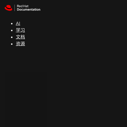
Skip to navigation
Skip to content
支
持
AI
学习
控制台
文档
（Console）
资源
开
发
人
员
开
始
试
用
联