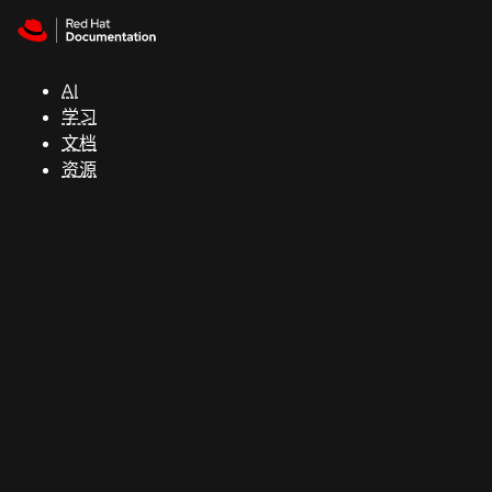
Skip to navigation
Skip to content
支
持
AI
学习
控制台
文档
（Console）
资源
开
发
人
员
开
始
试
用
联