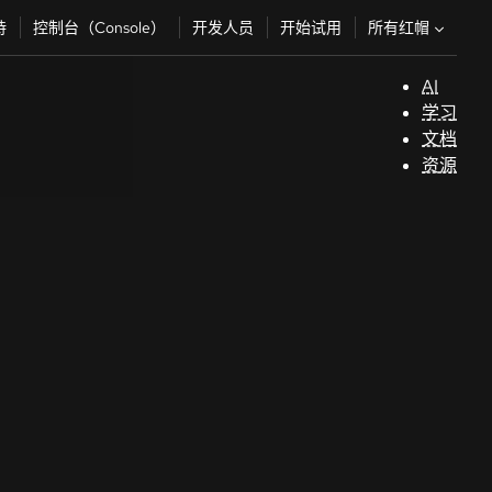
所有红帽
持
控制台（Console）
开发人员
开始试用
AI
支
学习
持
文档
资源
（
开
发
人
员
开
始
试
用