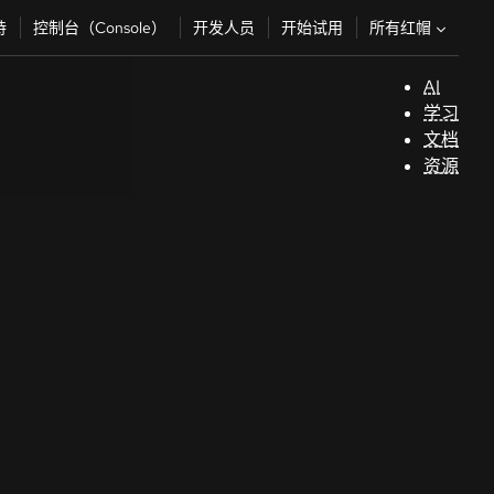
所有红帽
持
控制台（Console）
开发人员
开始试用
AI
支
学习
持
文档
资源
（
开
发
人
员
开
始
试
用