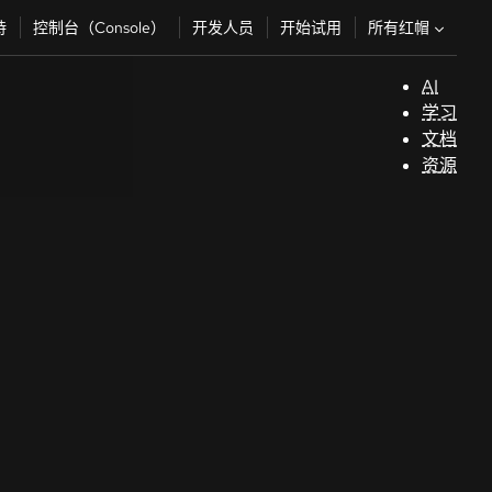
所有红帽
持
控制台（Console）
开发人员
开始试用
AI
支
学习
持
文档
资源
（
开
发
人
员
开
始
试
用